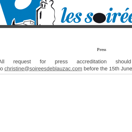
Press
All request for press accreditation sh
to
christine
@soireesdeblauzac.com
before the 15th Jun