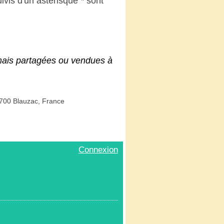
uivis d'un astérisque
*
sont
mais partagées ou vendues à
0700 Blauzac, France
Connexion