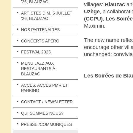
'26, BLAUZAC
villages:
Blauzac
a
Uzège
, a collabora
ARTISTES DIM. 5 JUILLET
(CCPU)
,
Les Soirée
'26, BLAUZAC
Maximin.
NOS PARTENAIRES
The new name reflect
CONCERTS APÉRO
encourage other villag
FESTIVAL 2025
unchanged: convivial
MENU JAZZ AUX
RESTAURANTS À
BLAUZAC
Les Soirées de Bla
ACCÈS, ACCÈS PMR ET
PARKING
CONTACT / NEWSLETTER
QUI SOMMES NOUS?
PRESSE /COMMUNIQUÉS